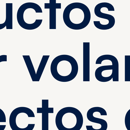
uctos
 vola
ectos