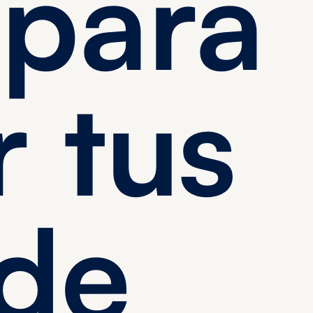
 para
r tus
 de