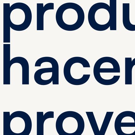
prod
hacer
proy